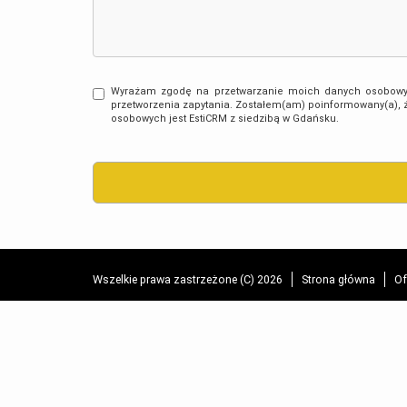
Wyrażam zgodę na przetwarzanie moich danych osobowyc
przetworzenia zapytania. Zostałem(am) poinformowany(a), ż
osobowych jest EstiCRM z siedzibą w Gdańsku.
Wszelkie prawa zastrzeżone (C) 2026
Strona główna
Of