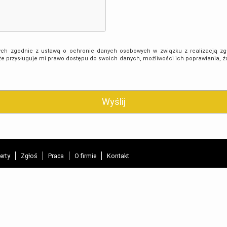
h zgodnie z ustawą o ochronie danych osobowych w związku z realizacją zgł
e przysługuje mi prawo dostępu do swoich danych, możliwości ich poprawiania, ż
erty
Zgłoś
Praca
O firmie
Kontakt